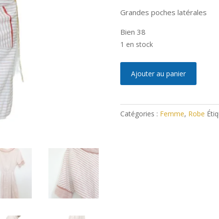
Grandes poches latérales
Bien 38
1 en stock
quantité
A
Ajouter au panier
de
l
Robe
t
Vintage
e
Catégories :
Femme
,
Robe
Étiq
M
r
n
a
t
i
v
e
: