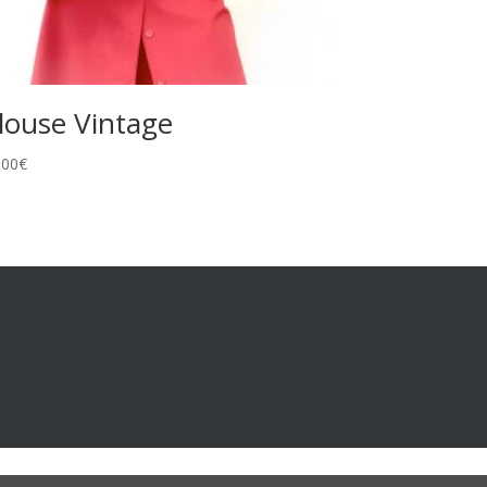
louse Vintage
,00
€