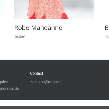
Robe Mandarine
B
40,00
€
40
Contact
gales
zazazou@me.com
énérales de