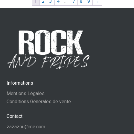
1
2
3
4
…
7
8
9
→
Informations
Mentions Légales
Conditions Générales de vente
Contact
zazazou@me.com