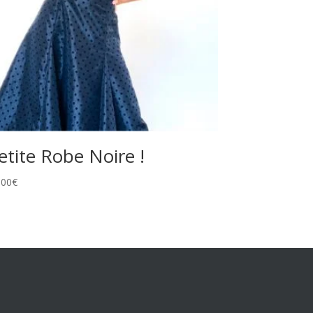
etite Robe Noire !
,00
€