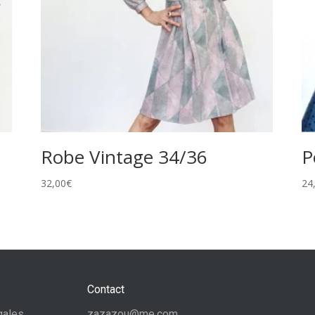
Robe Vintage 34/36
P
32,00
€
24
Contact
gales
zazazou@me.com