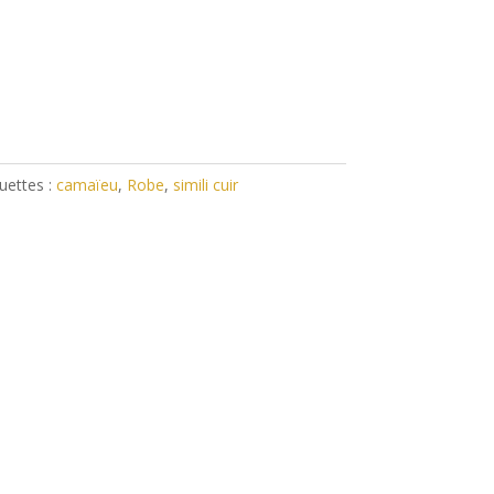
uettes :
camaïeu
,
Robe
,
simili cuir