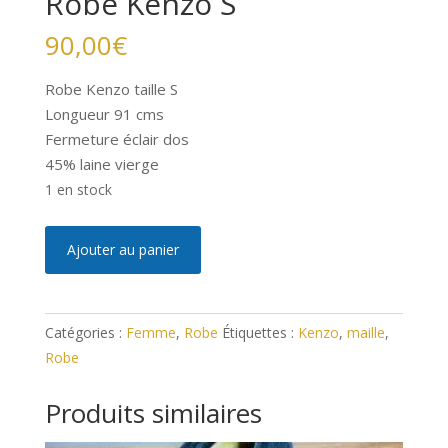
Robe Kenzo S
90,00
€
Robe Kenzo taille S
Longueur 91 cms
Fermeture éclair dos
45% laine vierge
1 en stock
quantité
A
Ajouter au panier
de
l
Robe
t
Kenzo
e
Catégories :
Femme
,
Robe
Étiquettes :
Kenzo
,
maille
,
S
r
Robe
n
a
Produits similaires
t
i