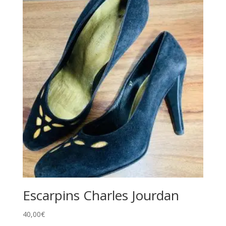
v
e
:
Escarpins Charles Jourdan
40,00
€