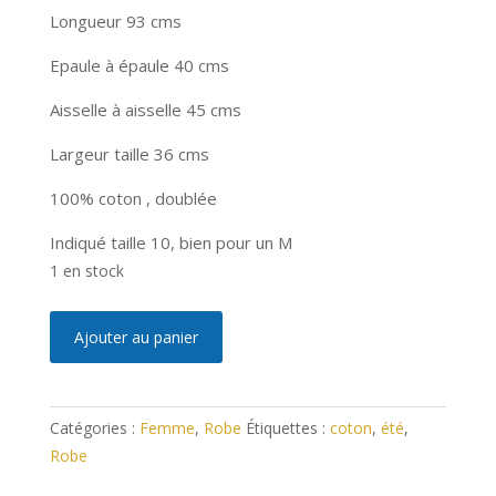
Longueur 93 cms
Epaule à épaule 40 cms
Aisselle à aisselle 45 cms
Largeur taille 36 cms
100% coton , doublée
Indiqué taille 10, bien pour un M
1 en stock
quantité
A
Ajouter au panier
de
l
Robe
t
été
e
Catégories :
Femme
,
Robe
Étiquettes :
coton
,
été
,
coton
r
Robe
neuve
n
M
a