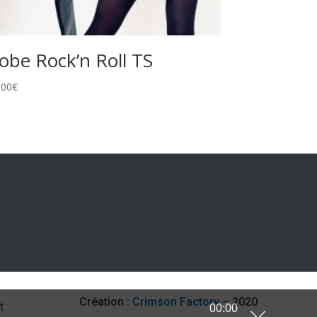
obe Rock’n Roll TS
,00
€
Création :
Crimson Factory
– 2020
t
00:00