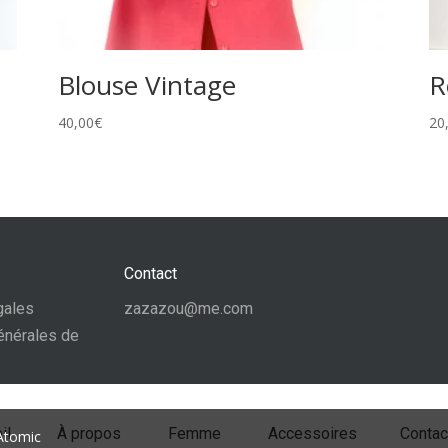
Blouse Vintage
R
40,00
€
20
Contact
gales
zazazou@me.com
énérales de
il
À propos
Femme
Accessoires
Contac
 Atomic