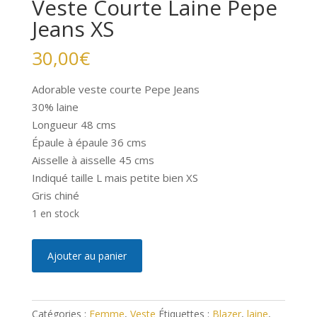
Veste Courte Laine Pepe
Jeans XS
30,00
€
Adorable veste courte Pepe Jeans
30% laine
Longueur 48 cms
Épaule à épaule 36 cms
Aisselle à aisselle 45 cms
Indiqué taille L mais petite bien XS
Gris chiné
1 en stock
quantité
A
Ajouter au panier
de
l
Veste
t
Courte
e
Catégories :
Femme
,
Veste
Étiquettes :
Blazer
,
laine
,