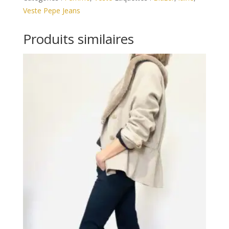
Laine
r
Veste Pepe Jeans
Pepe
n
Jeans
a
Produits similaires
XS
t
i
v
e
: