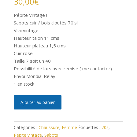
30,00
€
Pépite Vintage !
Sabots cuir / bois cloutés 70’s!
Vrai vintage
Hauteur talon 11 cms
Hauteur plateau 1,5 cms
Cuir rose
Taille 7 soit un 40
Possibilité de lots avec remise ( me contacter)
Envoi Mondial Relay
1 en stock
quantité
A
Ajouter au panier
de
l
Sabots
t
Vintage
e
Catégories :
Chaussure
,
Femme
Étiquettes :
70s
,
70’s
r
Pépite vintage
,
Sabots
Cuir
n