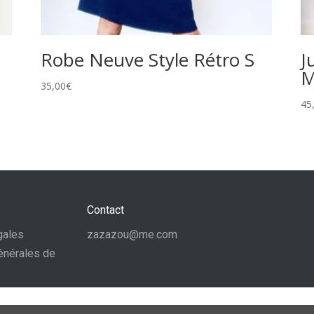
Robe Neuve Style Rétro S
J
M
35,00
€
45
Contact
gales
zazazou@me.com
énérales de