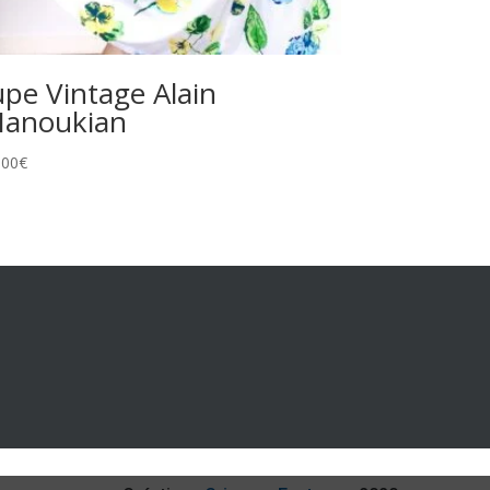
upe Vintage Alain
anoukian
,00
€