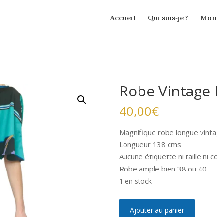
Accueil
Qui suis-je ?
Mon 
Robe Vintage 
40,00
€
Magnifique robe longue vintag
Longueur 138 cms
Aucune étiquette ni taille ni 
Robe ample bien 38 ou 40
1 en stock
quantité
A
Ajouter au panier
de
l