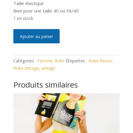
Taille élastique
Bien pour une taille 40 ou 38/40
1 en stock
quantité
A
Ajouter au panier
de
l
Robe
t
Vintage
e
Catégories :
Femme
,
Robe
Étiquettes :
Robe fleurie
,
L
r
Robe Vintage
,
vintage
n
a
Produits similaires
t
i
v
e
: