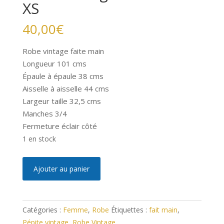
XS
40,00
€
Robe vintage faite main
Longueur 101 cms
Épaule à épaule 38 cms
Aisselle à aisselle 44 cms
Largeur taille 32,5 cms
Manches 3/4
Fermeture éclair côté
1 en stock
quantité
A
Ajouter au panier
de
l
Robe
t
Vintage
e
Catégories :
Femme
,
Robe
Étiquettes :
fait main
,
Faite
r
Pépite vintage
,
Robe Vintage