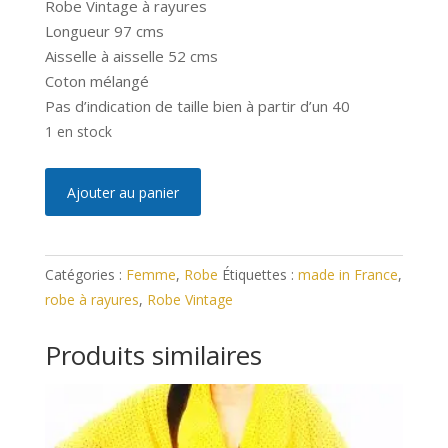
Robe Vintage à rayures
Longueur 97 cms
Aisselle à aisselle 52 cms
Coton mélangé
Pas d’indication de taille bien à partir d’un 40
1 en stock
quantité
A
Ajouter au panier
de
l
Robe
t
Vintage
e
Catégories :
Femme
,
Robe
Étiquettes :
made in France
,
à
r
robe à rayures
,
Robe Vintage
Rayures
n
40/42
a
Produits similaires
t
i
v
e