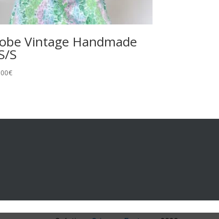
obe Vintage Handmade
S/S
,00
€