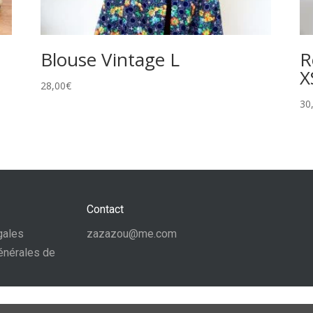
Blouse Vintage L
R
X
28,00
€
30
Contact
gales
zazazou@me.com
énérales de