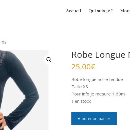
Accueil
Qui suis-je ?
Mon 
e XS
Robe Longue N
25,00
€
Robe longue noire fendue
Taille XS
Pour info je mesure 1,60m
1 en stock
quantité
A
Ajouter au panier
de
l
Robe
t