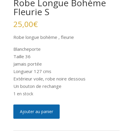
Robe Longue Bohème
Fleurie S
25,00
€
Robe longue bohème , fleurie
Blancheporte
Taille 36
Jamais portée
Longueur 127 cms
Extérieur voile, robe noire dessous
Un bouton de rechange
1 en stock
quantité
A
Ajouter au panier
de
l
Robe
t
Longue
e