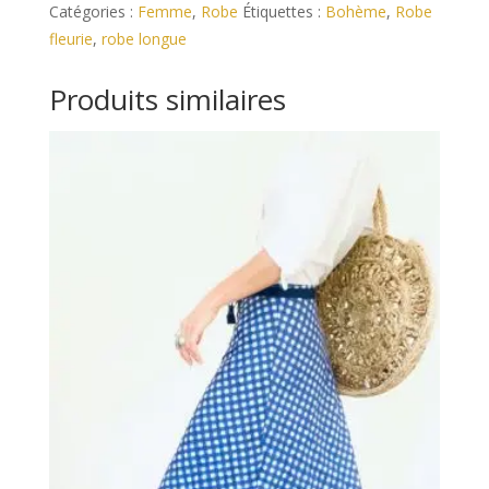
Catégories :
Femme
,
Robe
Étiquettes :
Bohème
,
Robe
Bohème
r
fleurie
,
robe longue
Fleurie
n
S
a
Produits similaires
t
i
v
e
: