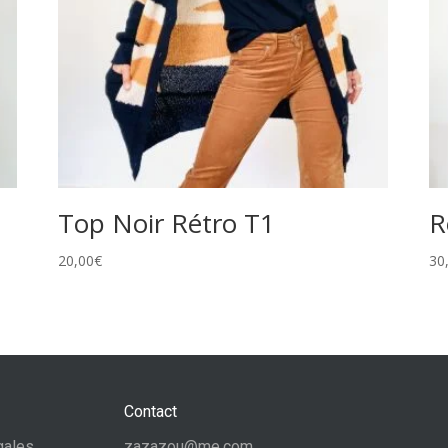
Top Noir Rétro T1
R
20,00
€
30
Contact
gales
zazazou@me.com