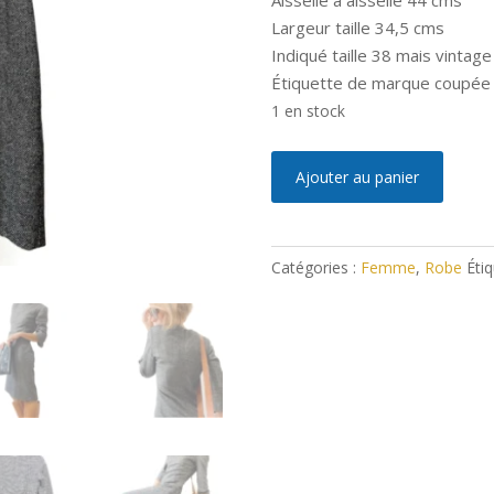
Aisselle à aisselle 44 cms
Largeur taille 34,5 cms
Indiqué taille 38 mais vintag
Étiquette de marque coupée 
1 en stock
quantité
A
Ajouter au panier
de
l
Robe
t
Chic
e
Catégories :
Femme
,
Robe
Étiq
Laine
r
Made
n
in
a
France
t
i
v
e
: