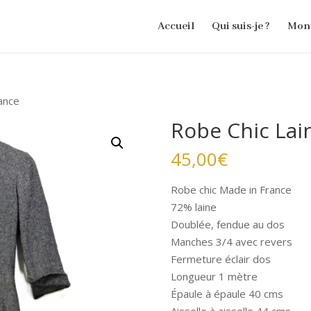
Accueil
Qui suis-je ?
Mon 
ance
Robe Chic Lai
45,00
€
Robe chic Made in France
72% laine
Doublée, fendue au dos
Manches 3/4 avec revers
Fermeture éclair dos
Longueur 1 mètre
Épaule à épaule 40 cms