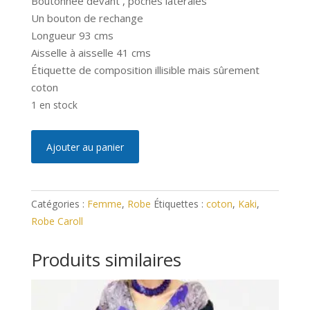
Boutonnée devant , poches latérales
Un bouton de rechange
Longueur 93 cms
Aisselle à aisselle 41 cms
Étiquette de composition illisible mais sûrement
coton
1 en stock
quantité
A
Ajouter au panier
de
l
Robe
t
Caroll
e
Catégories :
Femme
,
Robe
Étiquettes :
coton
,
Kaki
,
S
r
Robe Caroll
n
a
Produits similaires
t
i
v