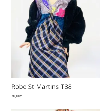
e
:
Robe St Martins T38
30,00
€