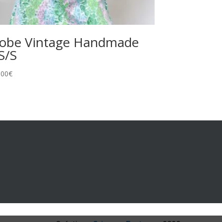
obe Vintage Handmade
S/S
,00
€