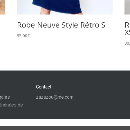
Robe Neuve Style Rétro S
R
X
35,00
€
30
Contact
gales
zazazou@me.com
énérales de