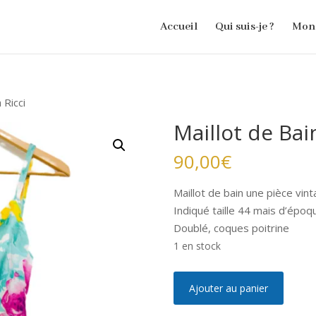
Accueil
Qui suis-je ?
Mon 
 Ricci
Maillot de Bai
90,00
€
Maillot de bain une pièce vint
Indiqué taille 44 mais d’époq
Doublé, coques poitrine
1 en stock
quantité
A
Ajouter au panier
de
l
Maillot
t