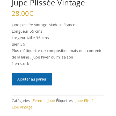
Jupe Plissée Vintage
28,00
€
Jupe plissée vintage Made in France
Longueur 55 cms
Largeur taille 36 cms
Bien 36
Plus d’étiquette de composition mais doit contenir
de la laine , jupe hiver ou mi saison
1 en stock
quantité
A
Ajouter au panier
de
l
Jupe
t
Plissée
e
Catégories :
Femme
,
Jupe
Étiquettes :
Jupe Plissée
,
Vintage
r
Jupe Vintage
n
a