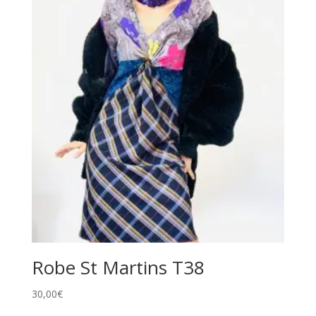
v
e
:
Robe St Martins T38
30,00
€