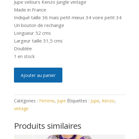
Jupe velours Kenzo Jungle vintage
Made in France
Indiqué taille 36 mais petit mieux 34 voire petit 34
Un bouton de rechange
Longueur 52 cms
Largeur taille 31,5 cms
Doublée
1 en stock
quantité
A
Ajouter au panier
de
l
Jupe
t
Kenzo
e
Catégories :
Femme
,
Jupe
Étiquettes :
Jupe
,
Kenzo
,
Jungle
r
vintage
Vintage
n
XS
a
Produits similaires
t
i