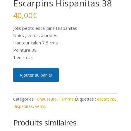
Escarpins Hispanitas 38
40,00
€
Jolis petits escarpins Hispanitas
Noirs , vernis à brides
Hauteur talon 7,5 cms
Pointure 38
1 en stock
quantité
A
Ajouter au panier
de
l
Escarpins
t
Hispanitas
e
Catégories :
Chaussure
,
Femme
Étiquettes :
escarpins
,
38
r
Hispanitas
,
vernis
n
a
Produits similaires
t
i