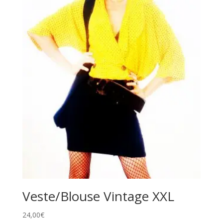
v
e
:
Veste/Blouse Vintage XXL
24,00
€