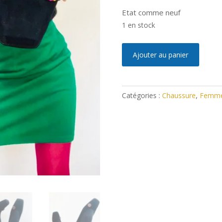
Etat comme neuf
1 en stock
quantité
A
Ajouter au panier
de
l
Escarpins
t
Azurée
e
Catégories :
Chaussure
,
Femm
38
r
n
a
t
i
v
e
: