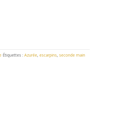
e
Étiquettes :
Azurée
,
escarpins
,
seconde main