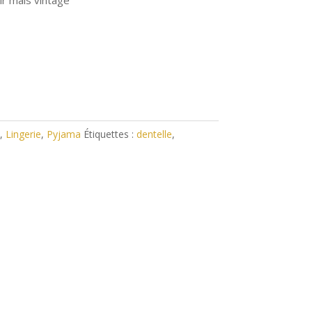
oir mais vintage
,
Lingerie
,
Pyjama
Étiquettes :
dentelle
,