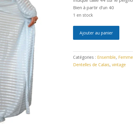
Indiqué taille 44 sur le peign
Bien à partir d’un 40
1 en stock
quantité
A
Ajouter au panier
de
l
Déshabillé
t
Vintage
e
Catégories :
Ensemble
,
Femme
Neuf
r
Dentelles de Calais
,
vintage
L/XL
n
a
t
i
v
e
: