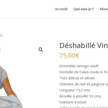
Accueil
Qui suis-je ?
Mon 
XL
Déshabillé Vi
75,00
€
Ensemble vintage neuf!!
Dentelle de Calais made in F
Très délicat et aérien
Chemise de nuit et peignoir a
Longueur 132 cms
Aisselle à aisselle 53 cms
Ceinture à nouer