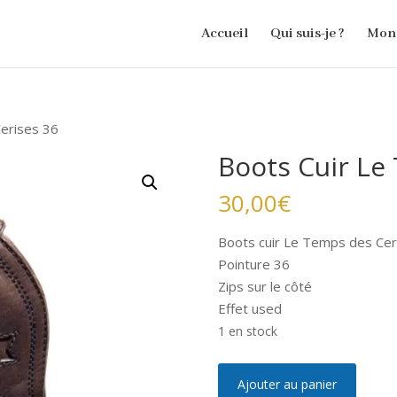
Accueil
Qui suis-je ?
Mon 
erises 36
Boots Cuir Le
30,00
€
Boots cuir Le Temps des Cer
Pointure 36
Zips sur le côté
Effet used
1 en stock
quantité
A
Ajouter au panier
de
l