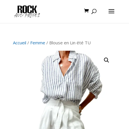
Accueil
/
Femme
/ Blouse en Lin été TU