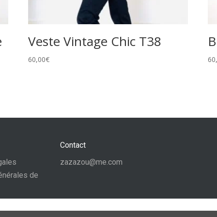
e
Veste Vintage Chic T38
B
60,00
€
60
Contact
gales
zazazou@me.com
énérales de