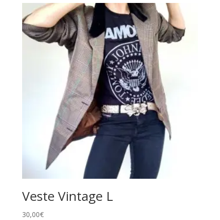
i
v
e
:
Veste Vintage L
30,00
€