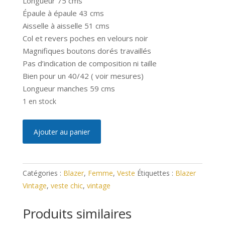
Longueur 75 cms
Épaule à épaule 43 cms
Aisselle à aisselle 51 cms
Col et revers poches en velours noir
Magnifiques boutons dorés travaillés
Pas d’indication de composition ni taille
Bien pour un 40/42 ( voir mesures)
Longueur manches 59 cms
1 en stock
quantité
A
Ajouter au panier
de
l
Blazer
t
Vintage
e
Catégories :
Blazer
,
Femme
,
Veste
Étiquettes :
Blazer
Chic
r
Vintage
,
veste chic
,
vintage
40/42
n
a
Produits similaires
t