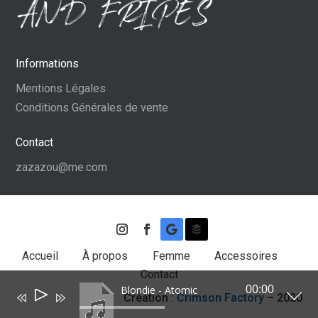
Informations
Mentions Légales
Conditions Générales de vente
Contact
zazazou@me.com
Accueil
À propos
Femme
Accessoires
Contact
Blondie - Atomic
00:00
Lecteur
Création :
Crimson Factory
– 2020
audio