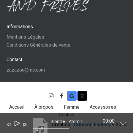
Informations
Mentions Légales
Conditions Générales de vente
Contact
zazazou@me.com
Accueil
À propos
Femme
Accessoires
Contact
Blondie - Atomic
00:00
Lecteur
Création :
Crimson Factory
– 2020
audio