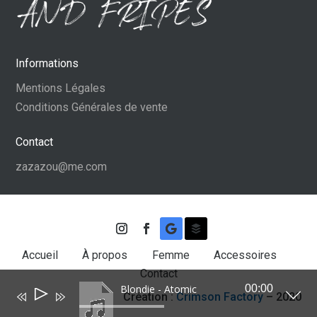
Informations
Mentions Légales
Conditions Générales de vente
Contact
zazazou@me.com
Accueil
À propos
Femme
Accessoires
Contact
Blondie - Atomic
00:00
Lecteur
Création :
Crimson Factory
– 2020
audio