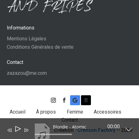
Informations
Mentions Légales
Conditions Générales de vente
Contact
zazazou@me.com
Accueil
À propos
Femme
Accessoires
Contact
Blondie - Atomic
00:00
Lecteur
Création :
Crimson Factory
– 2020
audio