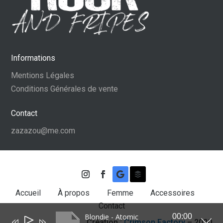
Informations
Mentions Légales
Conditions Générales de vente
Contact
zazazou@me.com
Accueil
À propos
Femme
Accessoires
Contact
Blondie - Atomic
00:00
Lecteur
Création :
Crimson Factory
– 2020