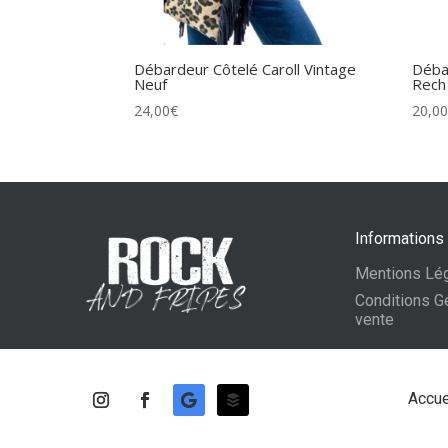
Débardeur Côtelé Caroll Vintage
Déba
Neuf
Rech
24,00
€
20,0
Informations
Mentions Lé
Conditions G
vente
Accue