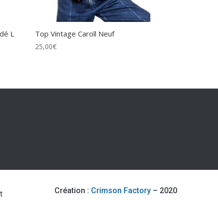
dé L
Top Vintage Caroll Neuf
25,00
€
Création :
Crimson Factory
– 2020
t