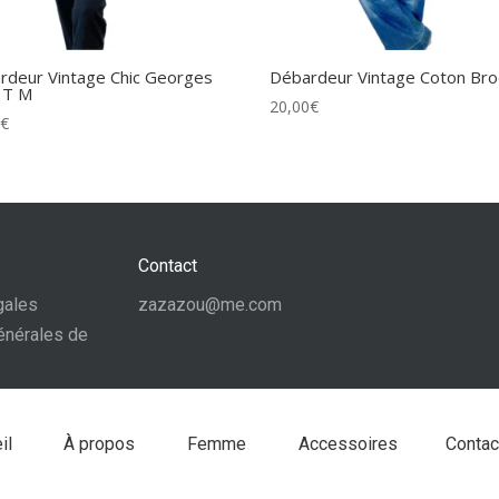
rdeur Vintage Chic Georges
Débardeur Vintage Coton Bro
 T M
20,00
€
0
€
Contact
gales
zazazou@me.com
énérales de
il
À propos
Femme
Accessoires
Contac