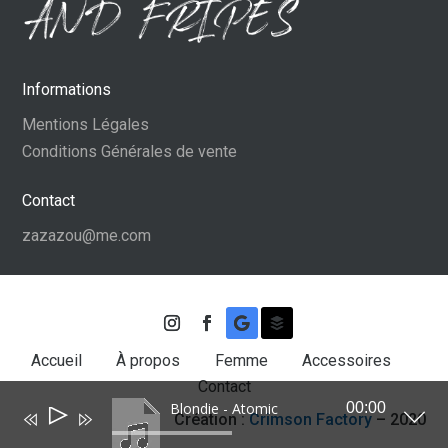
Informations
Mentions Légales
Conditions Générales de vente
Contact
zazazou@me.com
Accueil
À propos
Femme
Accessoires
Contact
Blondie - Atomic
00:00
Lecteur
Création :
Crimson Factory
– 2020
audio