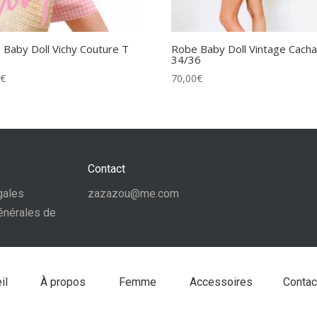
 Baby Doll Vichy Couture T
Robe Baby Doll Vintage Cacha
34/36
0
€
70,00
€
Contact
gales
zazazou@me.com
énérales de
il
À propos
Femme
Accessoires
Contac