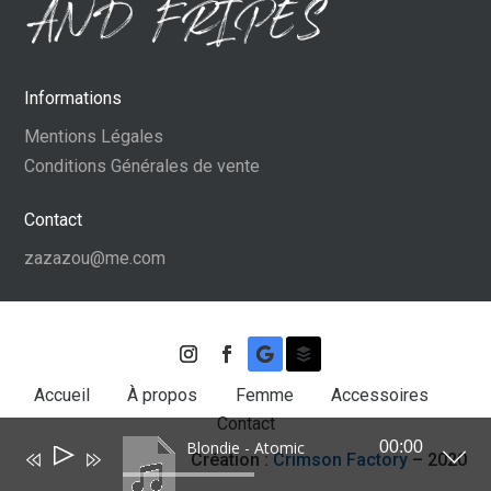
Informations
Mentions Légales
Conditions Générales de vente
Contact
zazazou@me.com
Accueil
À propos
Femme
Accessoires
Contact
Blondie - Atomic
00:00
Lecteur
Création :
Crimson Factory
– 2020
audio