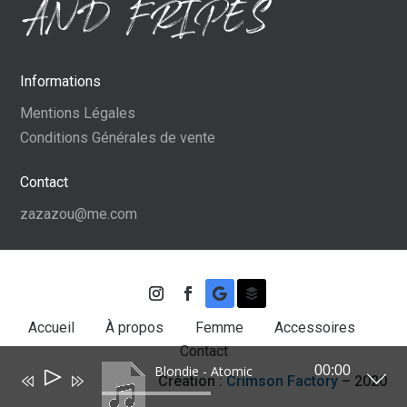
Informations
Mentions Légales
Conditions Générales de vente
Contact
zazazou@me.com
Accueil
À propos
Femme
Accessoires
Contact
Blondie - Atomic
00:00
Lecteur
Création :
Crimson Factory
– 2020
audio